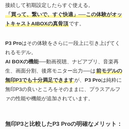
接続して初期設定したらすぐ使える。
「買って、繋いで、すぐ快適」──この体験がオッ
トキャストAIBOXの真骨頂
です。
P3 Pro
はその体験をさらに一段上に引き上げてく
れるモデル。
AI BOXの機能
──動画視聴、ナビアプリ、音楽再
生、画面分割、後席モニター出力──は
前モデルの
無印P3でも十分満足できます
が、
P3 Pro
は純粋に
無印P3の良いところをそのままに、プラスアルフ
ァの性能や機能が追加されています。
無印P3と比較したP3 Proの明確なメリット：