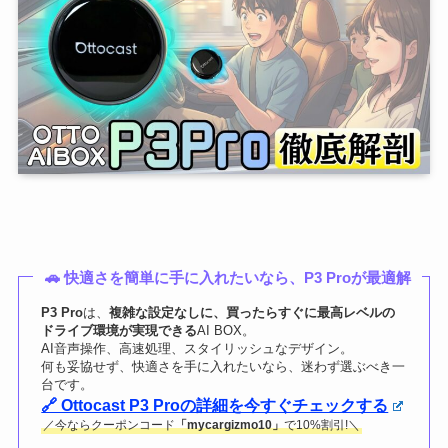
🚗 快適さを簡単に手に入れたいなら、P3 Proが最適解
P3 Pro
は、
複雑な設定なしに、買ったらすぐに最高レベルの
ドライブ環境が実現できる
AI BOX。
AI音声操作、高速処理、スタイリッシュなデザイン。
何も妥協せず、快適さを手に入れたいなら、迷わず選ぶべき一
台です。
🔗 Ottocast P3 Proの詳細を今すぐチェックする
／今ならクーポンコード
「mycargizmo10」
で10%割引!＼