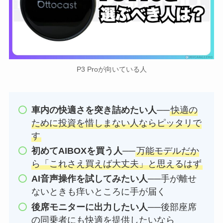
P3 Proが向いている人
車内の快適さを突き詰めたい人
──
快適の
ために投資を惜しまない人ならピッタリで
す
初めてAIBOXを買う人
──
万能モデルだか
ら「これさえ買えば大丈夫」と思えるはず
AI音声操作を試してみたい人
──手が離せ
ないときも痒いところに手が届く
後席モニターに出力したい人
──後部座席
の同乗者にも快適を提供したいなら