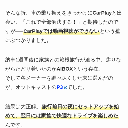
そんな折、車の乗り換えをきっかけに
CarPlay
と出
会い、「これで全部解決する！」と期待したので
すが──
CarPlayでは動画視聴ができない
という壁
にぶつかりました。
納車1週間後に家族との箱根旅行が迫る中、焦りな
がらたどり着いたのが
AIBOX
という存在。
そして各メーカーを調べ尽くした末に選んだの
が、オットキャストの
P3
でした。
結果は大正解。
旅行前日の夜にセットアップを始
めて、翌日には家族で快適なドライブを楽しめた
んです。