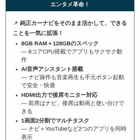
エンタメ革命！
📌
純正カーナビをそのまま活かして、できる
ことを一気に拡張！
8GB RAM＋128GBのスペック
— 8コアCPU搭載でアプリもサクサク動
作
AI音声アシスタント搭載
— ナビ操作も音楽再生も手元ボタン起動
で安全・快適
HDMI出力で後席モニター対応
— 前席はナビ、後席は動画と使い分けで
きる
1画面2分割でマルチタスク
— ナビ＋YouTubeなど2つのアプリを同時
表示