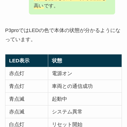
高い
です。
P3proではLEDの色で本体の状態が分かるようにな
っています。
LED表示
状態
赤点灯
電源オン
青点灯
車両との通信成功
青点滅
起動中
赤点滅
システム異常
白点灯
リセット開始