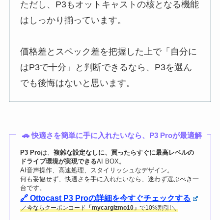
ただし、P3もオットキャストの核となる機能
はしっかり揃っています。
価格差とスペック差を把握した上で「自分に
はP3で十分」と判断できるなら、P3を選ん
でも後悔はないと思います。
🚗 快適さを簡単に手に入れたいなら、P3 Proが最適解
P3 Pro
は、
複雑な設定なしに、買ったらすぐに最高レベルの
ドライブ環境が実現できる
AI BOX。
AI音声操作、高速処理、スタイリッシュなデザイン。
何も妥協せず、快適さを手に入れたいなら、迷わず選ぶべき一
台です。
🔗 Ottocast P3 Proの詳細を今すぐチェックする
／今ならクーポンコード
「mycargizmo10」
で10%割引!＼