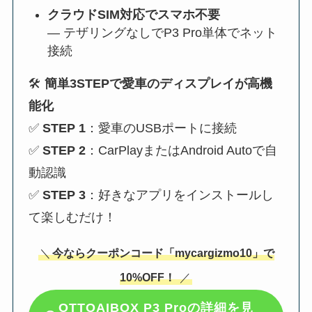
クラウドSIM対応でスマホ不要
— テザリングなしでP3 Pro単体でネット
接続
🛠
簡単3STEPで愛車のディスプレイが高機
能化
✅
STEP 1
：愛車のUSBポートに接続
✅
STEP 2
：CarPlayまたはAndroid Autoで自
動認識
✅
STEP 3
：好きなアプリをインストールし
て楽しむだけ！
＼
今ならクーポンコード「mycargizmo10」で
10%OFF！
／
OTTOAIBOX P3 Pro
の詳細を見