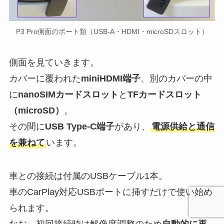
P3 Pro側面のポート類（USB-A・HDMI・microSDスロット）
側面を見ていきます。
カバーに覆われた
miniHDMI端子
、別のカバーの中
に
nanoSIMカードスロット
と
TFカードスロット
（microSD）
。
その間に
USB Type-C端子
があり、
電源供給と通信
を兼ねて
います。
車との接続は付属のUSBケーブル1本。
車のCarPlay対応USBポートに挿すだけで使い始め
られます。